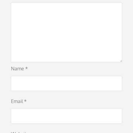
Name
*
Email
*