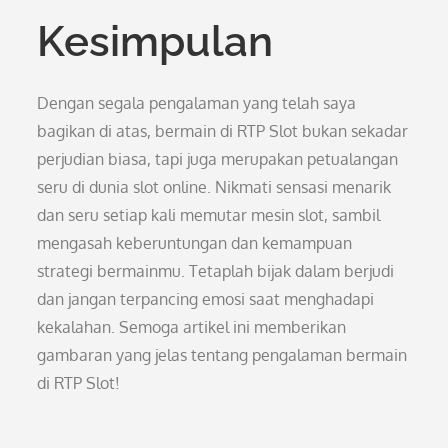
Kesimpulan
Dengan segala pengalaman yang telah saya
bagikan di atas, bermain di RTP Slot bukan sekadar
perjudian biasa, tapi juga merupakan petualangan
seru di dunia slot online. Nikmati sensasi menarik
dan seru setiap kali memutar mesin slot, sambil
mengasah keberuntungan dan kemampuan
strategi bermainmu. Tetaplah bijak dalam berjudi
dan jangan terpancing emosi saat menghadapi
kekalahan. Semoga artikel ini memberikan
gambaran yang jelas tentang pengalaman bermain
di RTP Slot!