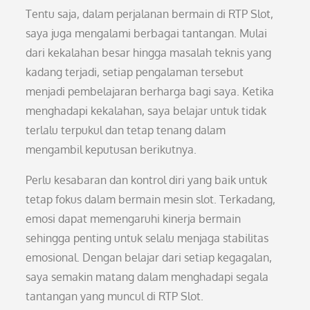
Tentu saja, dalam perjalanan bermain di RTP Slot,
saya juga mengalami berbagai tantangan. Mulai
dari kekalahan besar hingga masalah teknis yang
kadang terjadi, setiap pengalaman tersebut
menjadi pembelajaran berharga bagi saya. Ketika
menghadapi kekalahan, saya belajar untuk tidak
terlalu terpukul dan tetap tenang dalam
mengambil keputusan berikutnya.
Perlu kesabaran dan kontrol diri yang baik untuk
tetap fokus dalam bermain mesin slot. Terkadang,
emosi dapat memengaruhi kinerja bermain
sehingga penting untuk selalu menjaga stabilitas
emosional. Dengan belajar dari setiap kegagalan,
saya semakin matang dalam menghadapi segala
tantangan yang muncul di RTP Slot.