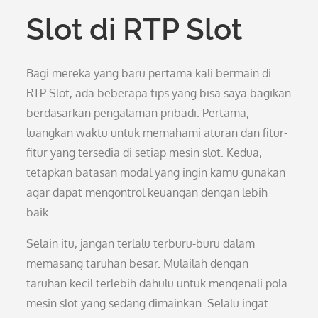
Slot di RTP Slot
Bagi mereka yang baru pertama kali bermain di
RTP Slot, ada beberapa tips yang bisa saya bagikan
berdasarkan pengalaman pribadi. Pertama,
luangkan waktu untuk memahami aturan dan fitur-
fitur yang tersedia di setiap mesin slot. Kedua,
tetapkan batasan modal yang ingin kamu gunakan
agar dapat mengontrol keuangan dengan lebih
baik.
Selain itu, jangan terlalu terburu-buru dalam
memasang taruhan besar. Mulailah dengan
taruhan kecil terlebih dahulu untuk mengenali pola
mesin slot yang sedang dimainkan. Selalu ingat