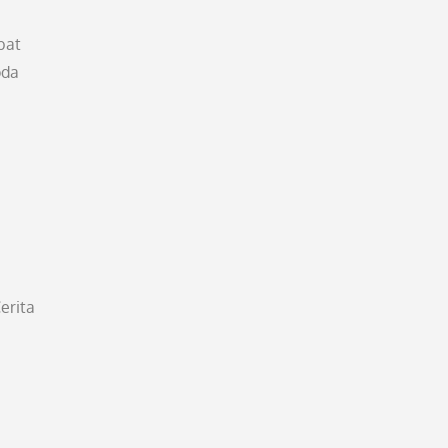
bat
oda
erita