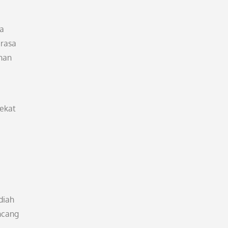
ya
erasa
inan
ekat
diah
ancang