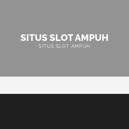
SITUS SLOT AMPUH
SITUS SLOT AMPUH