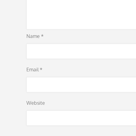
Name
*
Email
*
Website