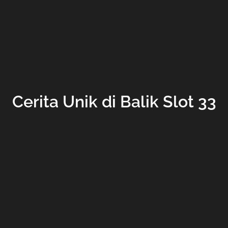
Cerita Unik di Balik Slot 33