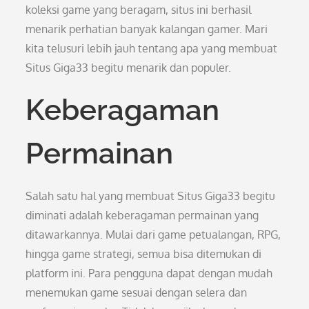
koleksi game yang beragam, situs ini berhasil
menarik perhatian banyak kalangan gamer. Mari
kita telusuri lebih jauh tentang apa yang membuat
Situs Giga33 begitu menarik dan populer.
Keberagaman
Permainan
Salah satu hal yang membuat Situs Giga33 begitu
diminati adalah keberagaman permainan yang
ditawarkannya. Mulai dari game petualangan, RPG,
hingga game strategi, semua bisa ditemukan di
platform ini. Para pengguna dapat dengan mudah
menemukan game sesuai dengan selera dan