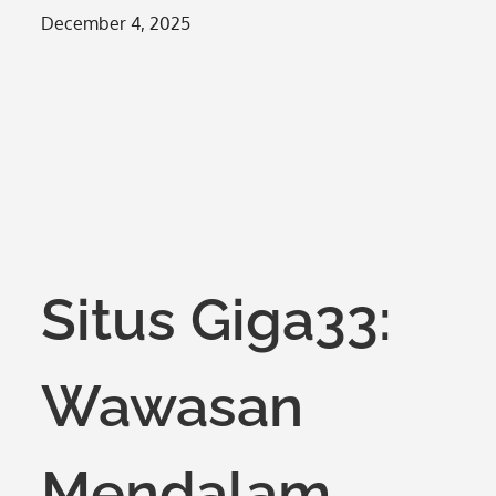
Posted
December 4, 2025
on
Situs Giga33:
Wawasan
Mendalam