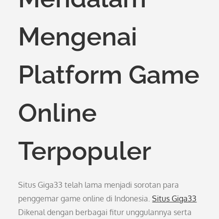
Mengenai
Platform Game
Online
Terpopuler
Situs Giga33 telah lama menjadi sorotan para
penggemar game online di Indonesia.
Situs Giga33
Dikenal dengan berbagai fitur unggulannya serta