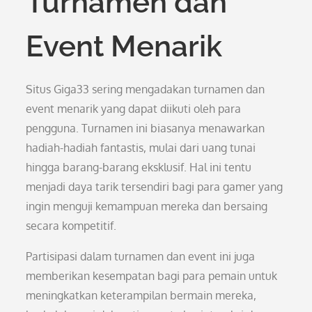
Turnamen dan
Event Menarik
Situs Giga33 sering mengadakan turnamen dan
event menarik yang dapat diikuti oleh para
pengguna. Turnamen ini biasanya menawarkan
hadiah-hadiah fantastis, mulai dari uang tunai
hingga barang-barang eksklusif. Hal ini tentu
menjadi daya tarik tersendiri bagi para gamer yang
ingin menguji kemampuan mereka dan bersaing
secara kompetitif.
Partisipasi dalam turnamen dan event ini juga
memberikan kesempatan bagi para pemain untuk
meningkatkan keterampilan bermain mereka,