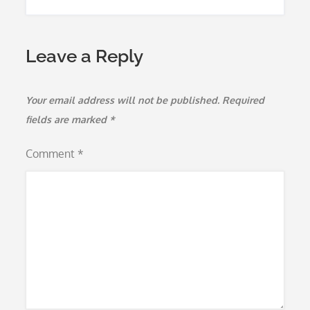
Leave a Reply
Your email address will not be published.
Required
fields are marked
*
Comment
*