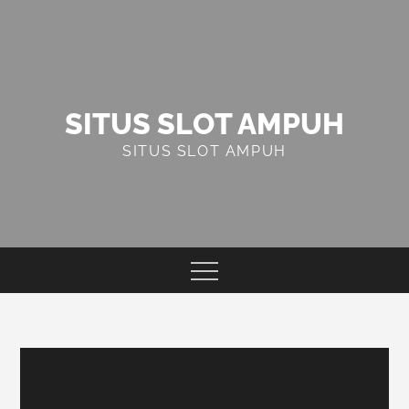
Skip
to
content
SITUS SLOT AMPUH
SITUS SLOT AMPUH