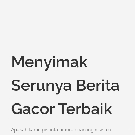
Menyimak
Serunya Berita
Gacor Terbaik
Apakah kamu pecinta hiburan dan ingin selalu