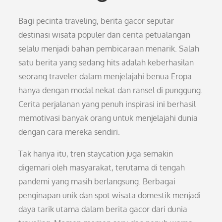
Bagi pecinta traveling, berita gacor seputar
destinasi wisata populer dan cerita petualangan
selalu menjadi bahan pembicaraan menarik. Salah
satu berita yang sedang hits adalah keberhasilan
seorang traveler dalam menjelajahi benua Eropa
hanya dengan modal nekat dan ransel di punggung.
Cerita perjalanan yang penuh inspirasi ini berhasil
memotivasi banyak orang untuk menjelajahi dunia
dengan cara mereka sendiri.
Tak hanya itu, tren staycation juga semakin
digemari oleh masyarakat, terutama di tengah
pandemi yang masih berlangsung. Berbagai
penginapan unik dan spot wisata domestik menjadi
daya tarik utama dalam berita gacor dari dunia