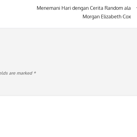
Menemani Hari dengan Cerita Random ala
Morgan Elizabeth Cox
ields are marked
*