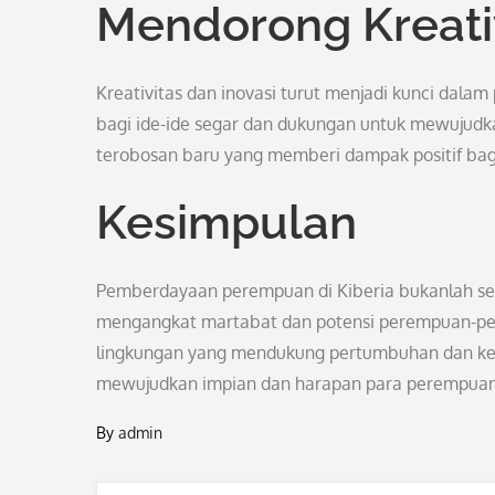
Mendorong Kreativ
Kreativitas dan inovasi turut menjadi kunci da
bagi ide-ide segar dan dukungan untuk mewujudk
terobosan baru yang memberi dampak positif bagi
Kesimpulan
Pemberdayaan perempuan di Kiberia bukanlah sek
mengangkat martabat dan potensi perempuan-per
lingkungan yang mendukung pertumbuhan dan kes
mewujudkan impian dan harapan para perempuan 
By
admin