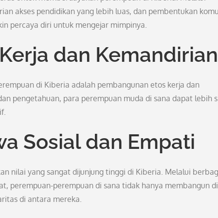
ian akses pendidikan yang lebih luas, dan pembentukan komu
kin percaya diri untuk mengejar mimpinya.
erja dan Kemandirian
erempuan di Kiberia adalah pembangunan etos kerja dan
an pengetahuan, para perempuan muda di sana dapat lebih s
f.
 Sosial dan Empati
nilai yang sangat dijunjung tinggi di Kiberia. Melalui berbag
kat, perempuan-perempuan di sana tidak hanya membangun di
aritas di antara mereka.