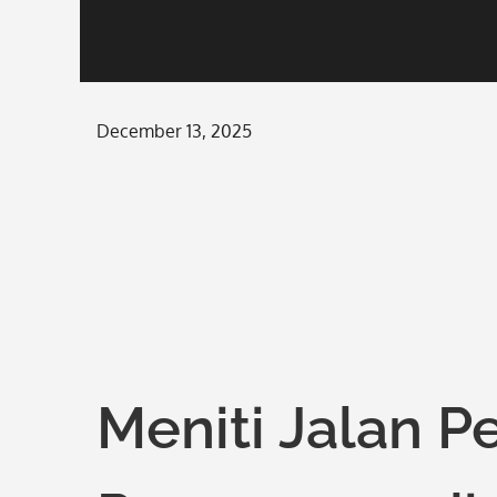
Posted
December 13, 2025
on
Meniti Jalan 