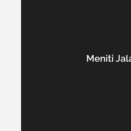
Meniti Ja