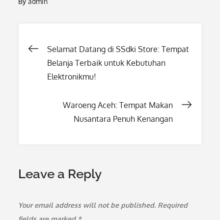
By
admin
Post
Selamat Datang di SSdki Store: Tempat
Belanja Terbaik untuk Kebutuhan
navigation
Elektronikmu!
Waroeng Aceh: Tempat Makan
Nusantara Penuh Kenangan
Leave a Reply
Your email address will not be published.
Required
fields are marked
*