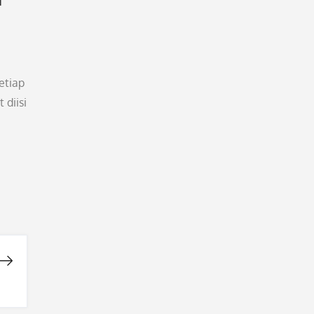
etiap
 diisi