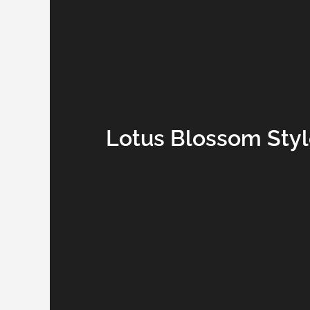
Lotus Blossom Sty