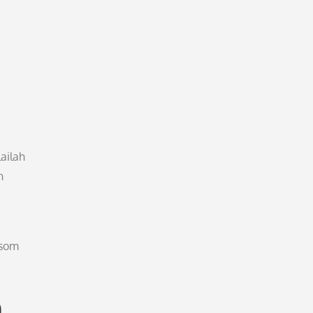
ailah
h
ssom
n