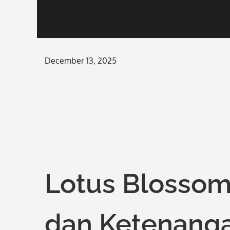
Posted
December 13, 2025
on
Lotus Blossom
dan Ketenang