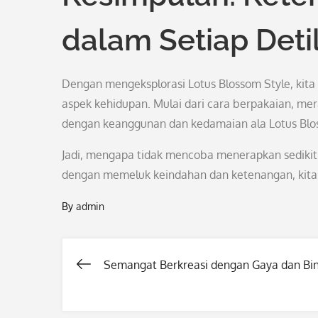
dalam Setiap Deti
Dengan mengeksplorasi Lotus Blossom Style, kita
aspek kehidupan. Mulai dari cara berpakaian, mer
dengan keanggunan dan kedamaian ala Lotus Blo
Jadi, mengapa tidak mencoba menerapkan sedikit 
dengan memeluk keindahan dan ketenangan, kita b
By
admin
Semangat Berkreasi dengan Gaya dan Bi
Post