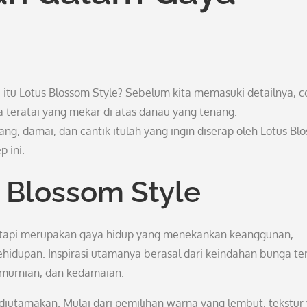
 itu Lotus Blossom Style? Sebelum kita memasuki detailnya, 
a teratai yang mekar di atas danau yang tenang.
ng, damai, dan cantik itulah yang ingin diserap oleh Lotus Bl
p ini.
 Blossom Style
tetapi merupakan gaya hidup yang menekankan keanggunan,
hidupan. Inspirasi utamanya berasal dari keindahan bunga ter
murnian, dan kedamaian.
 diutamakan. Mulai dari pemilihan warna yang lembut, tekstur