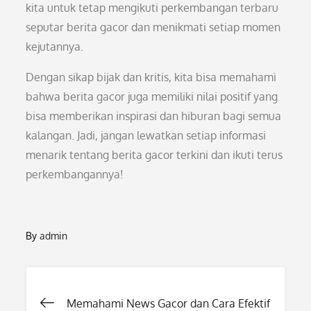
kita untuk tetap mengikuti perkembangan terbaru
seputar berita gacor dan menikmati setiap momen
kejutannya.
Dengan sikap bijak dan kritis, kita bisa memahami
bahwa berita gacor juga memiliki nilai positif yang
bisa memberikan inspirasi dan hiburan bagi semua
kalangan. Jadi, jangan lewatkan setiap informasi
menarik tentang berita gacor terkini dan ikuti terus
perkembangannya!
By
admin
Post
Memahami News Gacor dan Cara Efektif