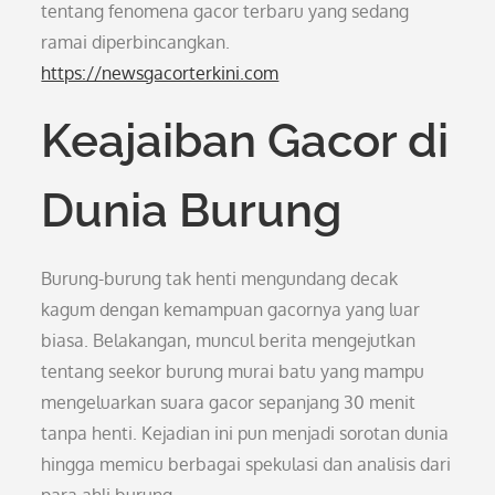
tentang fenomena gacor terbaru yang sedang
ramai diperbincangkan.
https://newsgacorterkini.com
Keajaiban Gacor di
Dunia Burung
Burung-burung tak henti mengundang decak
kagum dengan kemampuan gacornya yang luar
biasa. Belakangan, muncul berita mengejutkan
tentang seekor burung murai batu yang mampu
mengeluarkan suara gacor sepanjang 30 menit
tanpa henti. Kejadian ini pun menjadi sorotan dunia
hingga memicu berbagai spekulasi dan analisis dari