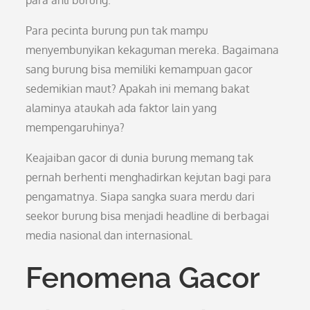
para ahli burung.
Para pecinta burung pun tak mampu
menyembunyikan kekaguman mereka. Bagaimana
sang burung bisa memiliki kemampuan gacor
sedemikian maut? Apakah ini memang bakat
alaminya ataukah ada faktor lain yang
mempengaruhinya?
Keajaiban gacor di dunia burung memang tak
pernah berhenti menghadirkan kejutan bagi para
pengamatnya. Siapa sangka suara merdu dari
seekor burung bisa menjadi headline di berbagai
media nasional dan internasional.
Fenomena Gacor