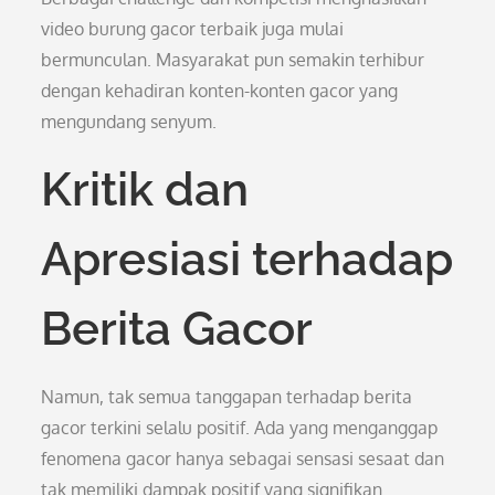
video burung gacor terbaik juga mulai
bermunculan. Masyarakat pun semakin terhibur
dengan kehadiran konten-konten gacor yang
mengundang senyum.
Kritik dan
Apresiasi terhadap
Berita Gacor
Namun, tak semua tanggapan terhadap berita
gacor terkini selalu positif. Ada yang menganggap
fenomena gacor hanya sebagai sensasi sesaat dan
tak memiliki dampak positif yang signifikan.