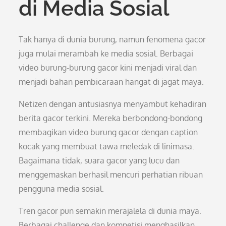
di Media Sosial
Tak hanya di dunia burung, namun fenomena gacor
juga mulai merambah ke media sosial. Berbagai
video burung-burung gacor kini menjadi viral dan
menjadi bahan pembicaraan hangat di jagat maya.
Netizen dengan antusiasnya menyambut kehadiran
berita gacor terkini. Mereka berbondong-bondong
membagikan video burung gacor dengan caption
kocak yang membuat tawa meledak di linimasa.
Bagaimana tidak, suara gacor yang lucu dan
menggemaskan berhasil mencuri perhatian ribuan
pengguna media sosial.
Tren gacor pun semakin merajalela di dunia maya.
Berbagai challenge dan kompetisi menghasilkan