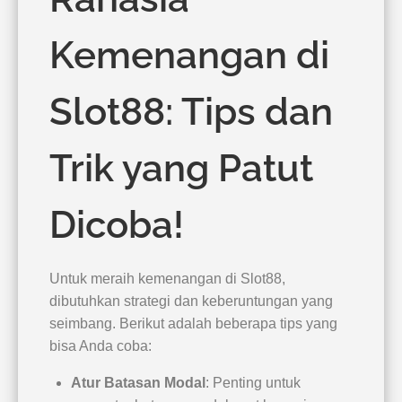
Kemenangan di
Slot88: Tips dan
Trik yang Patut
Dicoba!
Untuk meraih kemenangan di Slot88,
dibutuhkan strategi dan keberuntungan yang
seimbang. Berikut adalah beberapa tips yang
bisa Anda coba:
Atur Batasan Modal
: Penting untuk