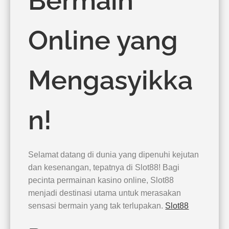
Bermain
Online yang
Mengasyikka
n!
Selamat datang di dunia yang dipenuhi kejutan
dan kesenangan, tepatnya di Slot88! Bagi
pecinta permainan kasino online, Slot88
menjadi destinasi utama untuk merasakan
sensasi bermain yang tak terlupakan.
Slot88