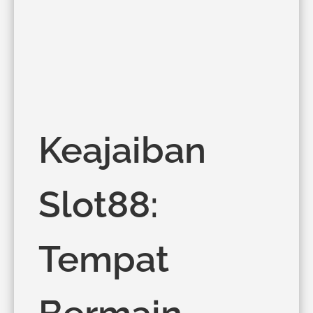
on
Keajaiban
Slot88:
Tempat