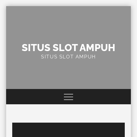
Skip
to
content
SITUS SLOT AMPUH
SITUS SLOT AMPUH