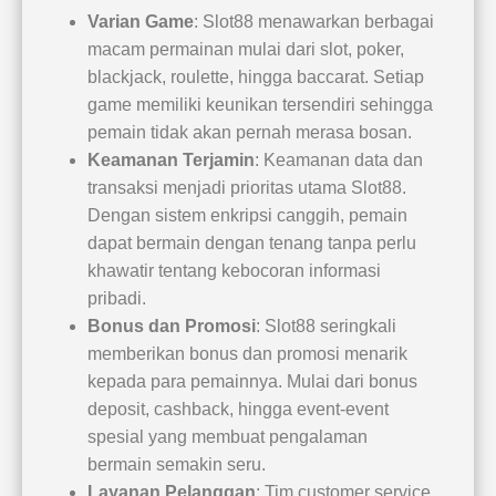
Varian Game
: Slot88 menawarkan berbagai
macam permainan mulai dari slot, poker,
blackjack, roulette, hingga baccarat. Setiap
game memiliki keunikan tersendiri sehingga
pemain tidak akan pernah merasa bosan.
Keamanan Terjamin
: Keamanan data dan
transaksi menjadi prioritas utama Slot88.
Dengan sistem enkripsi canggih, pemain
dapat bermain dengan tenang tanpa perlu
khawatir tentang kebocoran informasi
pribadi.
Bonus dan Promosi
: Slot88 seringkali
memberikan bonus dan promosi menarik
kepada para pemainnya. Mulai dari bonus
deposit, cashback, hingga event-event
spesial yang membuat pengalaman
bermain semakin seru.
Layanan Pelanggan
: Tim customer service