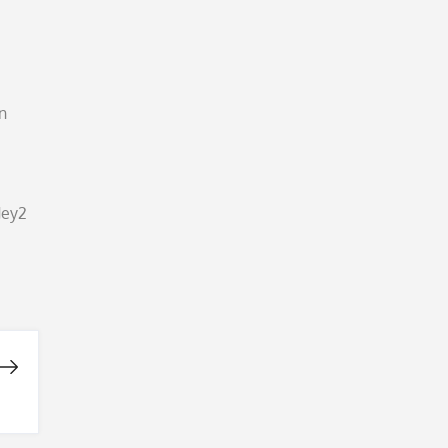
n
Jey2