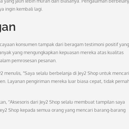
a yang jauh lebih murah dari biasanya. Pengalaman berbelanj
 ingin kembali lagi.
gan
cayaan konsumen tampak dari beragam testimoni positif yan
 Banyak yang mengungkapkan kepuasan mereka atas kualitas
 dalam pemrosesan pesanan.
menulis, “Saya selalu berbelanja di Jey2 Shop untuk mencar
ren. Layanan pengiriman mereka luar biasa cepat, tidak perna
an, “Aksesoris dari Jey2 Shop selalu membuat tampilan saya
 Jey2 Shop kepada semua orang yang mencari barang-barang