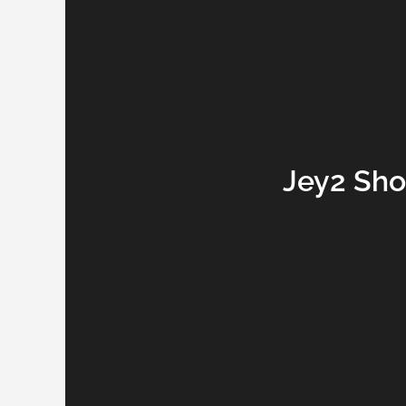
Jey2 Sho