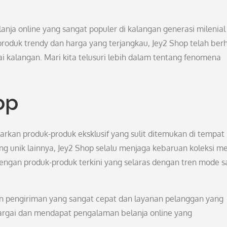
anja online yang sangat populer di kalangan generasi milenial
duk trendy dan harga yang terjangkau, Jey2 Shop telah berh
 kalangan. Mari kita telusuri lebih dalam tentang fenomena
op
kan produk-produk eksklusif yang sulit ditemukan di tempat l
ng unik lainnya, Jey2 Shop selalu menjaga kebaruan koleksi m
dengan produk-produk terkini yang selaras dengan tren mode s
kan pengiriman yang sangat cepat dan layanan pelanggan yang
argai dan mendapat pengalaman belanja online yang