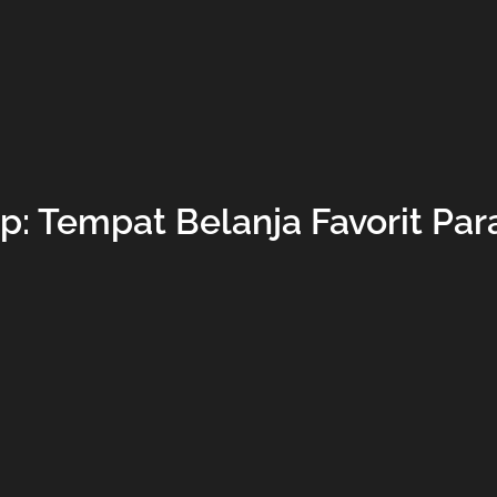
p: Tempat Belanja Favorit Para