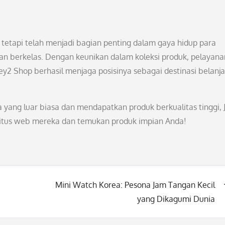
 tetapi telah menjadi bagian penting dalam gaya hidup para
dan berkelas. Dengan keunikan dalam koleksi produk, pelayana
y2 Shop berhasil menjaga posisinya sebagai destinasi belanja
 yang luar biasa dan mendapatkan produk berkualitas tinggi, 
 situs web mereka dan temukan produk impian Anda!
Mini Watch Korea: Pesona Jam Tangan Kecil
yang Dikagumi Dunia