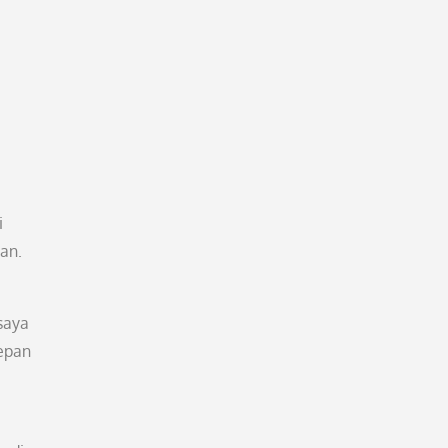
i
an.
saya
depan