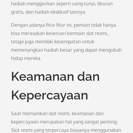
hadiah menggiurkan seperti uang tunai, liburan
gratis, dan hadiah eksklusif lainnya.
Dengan adanya fitur-fitur ini, pemain tidak hanya
bisa merasakan keseruan bermain slot resmi,
tetapi juga memiliki kesempatan untuk
memenangkan hadiah besar yang dapat mengubah
hidup mereka.
Keamanan dan
Kepercayaan
Saat memainkan slot resmi, keamanan dan
kepercayaan merupakan hal yang sangat penting.
Slot resmi yang terpercaya biasanya menggunakan