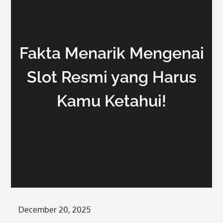
Fakta Menarik Mengenai
Slot Resmi yang Harus
Kamu Ketahui!
Posted
December 20, 2025