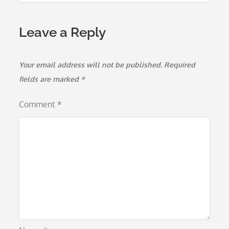
Leave a Reply
Your email address will not be published.
Required
fields are marked
*
Comment
*