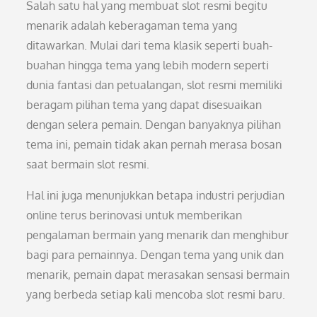
Salah satu hal yang membuat slot resmi begitu
menarik adalah keberagaman tema yang
ditawarkan. Mulai dari tema klasik seperti buah-
buahan hingga tema yang lebih modern seperti
dunia fantasi dan petualangan, slot resmi memiliki
beragam pilihan tema yang dapat disesuaikan
dengan selera pemain. Dengan banyaknya pilihan
tema ini, pemain tidak akan pernah merasa bosan
saat bermain slot resmi.
Hal ini juga menunjukkan betapa industri perjudian
online terus berinovasi untuk memberikan
pengalaman bermain yang menarik dan menghibur
bagi para pemainnya. Dengan tema yang unik dan
menarik, pemain dapat merasakan sensasi bermain
yang berbeda setiap kali mencoba slot resmi baru.