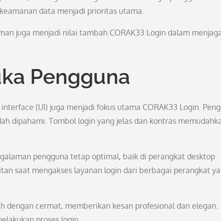
 keamanan data menjadi prioritas utama.
 aman juga menjadi nilai tambah CORAK33 Login dalam menjag
uka Pengguna
interface (UI) juga menjadi fokus utama CORAK33 Login. Pen
ah dipahami. Tombol login yang jelas dan kontras memudahk
alaman pengguna tetap optimal, baik di perangkat desktop
tan saat mengakses layanan login dari berbagai perangkat y
ih dengan cermat, memberikan kesan profesional dan elegan.
elakukan proses login.