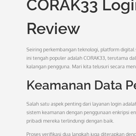
CORAK33 Logi
Review
Seiring perkembangan teknologi, platform digital
ini tengah populer adalah CORAK33, terutama dal
kalangan pengguna. Mari kita telusuri secara 
Keamanan Data P
Salah satu aspek penting dari layanan login ad
sistem keamanan dengan penggunaan enkripsi end
pribadi mereka terlindungi dengan baik.
Proses verifikasi dua langkah juga diterapkan de