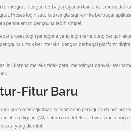
n terintegrasi dengan berbagai layanan lain untuk memudahk
l. Proses login satu kali (single sign-on) ke berbagai aplikas
an pengalaman pengguna lebih simpel.
cepat proses login pengguna yang ingin terhubung dengan aku
pengguna untuk berinteraksi dengan berbagai platform digita
si ini, karena mereka tidak perlu mengingat banyak usernam
ungi.
ur-Fitur Baru
r baru guna meningkatkan kenyamanan pengguna dalam prose
ificial intelligence/AI) dalam mendeteksi aktivitas mencuriga
ovatif yang diambil.