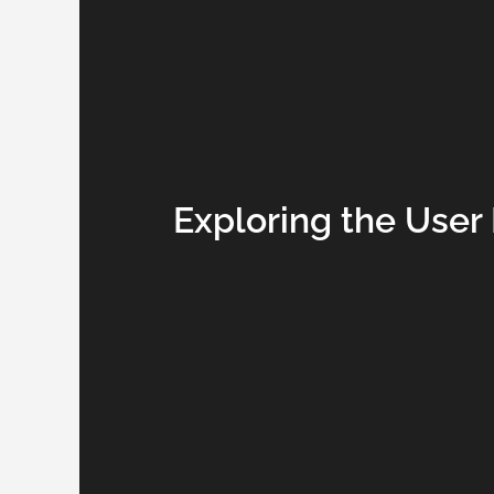
Exploring the Use