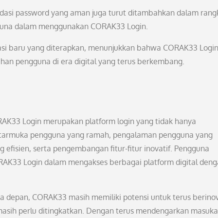
mendasi password yang aman juga turut ditambahkan dalam rang
una dalam menggunakan CORAK33 Login.
vasi baru yang diterapkan, menunjukkan bahwa CORAK33 Logi
han pengguna di era digital yang terus berkembang.
RAK33 Login merupakan platform login yang tidak hanya
antarmuka pengguna yang ramah, pengalaman pengguna yang
 efisien, serta pengembangan fitur-fitur inovatif. Pengguna
K33 Login dalam mengakses berbagai platform digital deng
sa depan, CORAK33 masih memiliki potensi untuk terus berino
asih perlu ditingkatkan. Dengan terus mendengarkan masuk