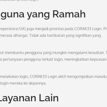
guna yang Ramah
experience/UX) juga menjadi prioritas pada CORAK33 Login. P
rasa dihargai. Tidak ada hambatan yang signifikan yang
turut membantu pengguna yang mungkin mengalami kesulitan. 
pi pertanyaan pengguna terkait login, meningkatkan kepuasan
 melakukan login, CORAK33 Login aktif mengumpulkan masuk
 login mereka ke depannya.
Layanan Lain