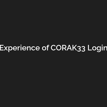
r Experience of CORAK33 Logi