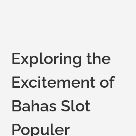
Exploring the
Excitement of
Bahas Slot
Populer