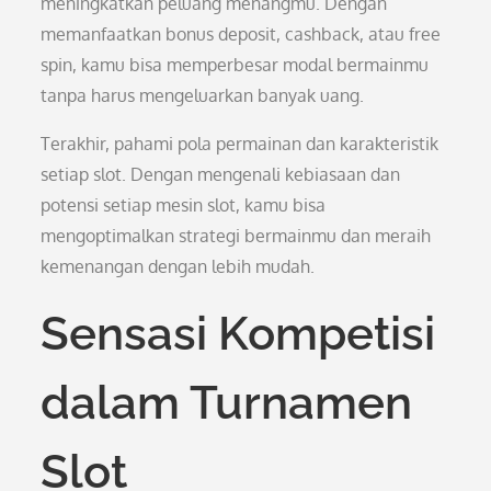
meningkatkan peluang menangmu. Dengan
memanfaatkan bonus deposit, cashback, atau free
spin, kamu bisa memperbesar modal bermainmu
tanpa harus mengeluarkan banyak uang.
Terakhir, pahami pola permainan dan karakteristik
setiap slot. Dengan mengenali kebiasaan dan
potensi setiap mesin slot, kamu bisa
mengoptimalkan strategi bermainmu dan meraih
kemenangan dengan lebih mudah.
Sensasi Kompetisi
dalam Turnamen
Slot