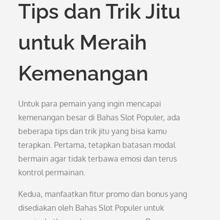
Tips dan Trik Jitu
untuk Meraih
Kemenangan
Untuk para pemain yang ingin mencapai
kemenangan besar di Bahas Slot Populer, ada
beberapa tips dan trik jitu yang bisa kamu
terapkan. Pertama, tetapkan batasan modal
bermain agar tidak terbawa emosi dan terus
kontrol permainan.
Kedua, manfaatkan fitur promo dan bonus yang
disediakan oleh Bahas Slot Populer untuk