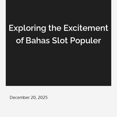
Exploring the Excitement
of Bahas Slot Populer
Posted
December 20, 2025
on