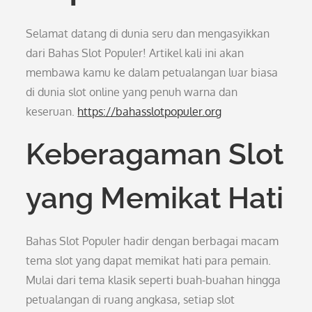
Selamat datang di dunia seru dan mengasyikkan
dari Bahas Slot Populer! Artikel kali ini akan
membawa kamu ke dalam petualangan luar biasa
di dunia slot online yang penuh warna dan
keseruan.
https://bahasslotpopuler.org
Keberagaman Slot
yang Memikat Hati
Bahas Slot Populer hadir dengan berbagai macam
tema slot yang dapat memikat hati para pemain.
Mulai dari tema klasik seperti buah-buahan hingga
petualangan di ruang angkasa, setiap slot