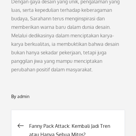
Dengan gaya desain yang unik, pengalaman yang
luas, serta kepedulian terhadap keberagaman
budaya, Sarahann terus menginspirasi dan
memberikan warna baru dalam dunia desain.
Melalui dedikasinya dalam menciptakan karya-
karya berkualitas, ia membuktikan bahwa desain
bukan hanya sekadar pekerjaan, tetapi juga
panggilan jiwa yang mampu menciptakan
perubahan positif dalam masyarakat.
By
admin
Post
Fanny Pack Attack: Kembali Jadi Tren
atau Hanya Sebua Mitos?