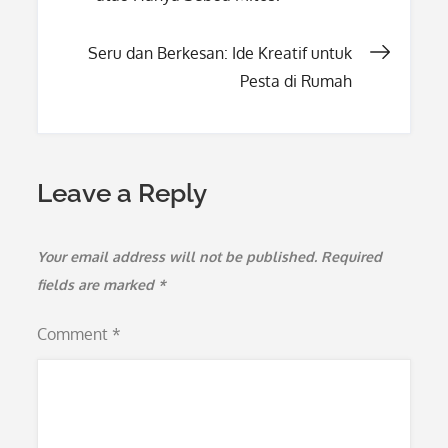
navigation
Seru dan Berkesan: Ide Kreatif untuk
Pesta di Rumah
Leave a Reply
Your email address will not be published.
Required
fields are marked
*
Comment
*