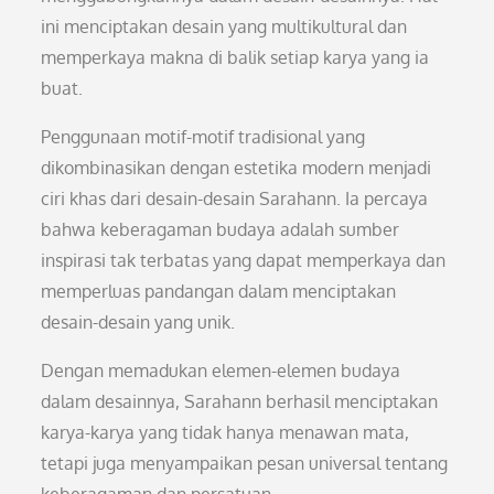
ini menciptakan desain yang multikultural dan
memperkaya makna di balik setiap karya yang ia
buat.
Penggunaan motif-motif tradisional yang
dikombinasikan dengan estetika modern menjadi
ciri khas dari desain-desain Sarahann. Ia percaya
bahwa keberagaman budaya adalah sumber
inspirasi tak terbatas yang dapat memperkaya dan
memperluas pandangan dalam menciptakan
desain-desain yang unik.
Dengan memadukan elemen-elemen budaya
dalam desainnya, Sarahann berhasil menciptakan
karya-karya yang tidak hanya menawan mata,
tetapi juga menyampaikan pesan universal tentang