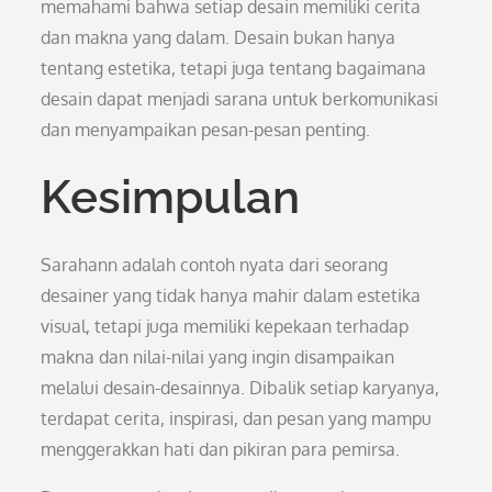
memahami bahwa setiap desain memiliki cerita
dan makna yang dalam. Desain bukan hanya
tentang estetika, tetapi juga tentang bagaimana
desain dapat menjadi sarana untuk berkomunikasi
dan menyampaikan pesan-pesan penting.
Kesimpulan
Sarahann adalah contoh nyata dari seorang
desainer yang tidak hanya mahir dalam estetika
visual, tetapi juga memiliki kepekaan terhadap
makna dan nilai-nilai yang ingin disampaikan
melalui desain-desainnya. Dibalik setiap karyanya,
terdapat cerita, inspirasi, dan pesan yang mampu
menggerakkan hati dan pikiran para pemirsa.