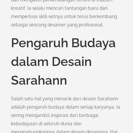
kreatif. Ia selalu mencari tantangan baru dan
memperluas skill-setnya untuk terus berkembang
sebagai seorang desainer yang profesional.
Pengaruh Budaya
dalam Desain
Sarahann
Salah satu hal yang menarik dari desain Sarahann
adalah pengaruh budaya dalam setiap karyanya. Ia
sering mengambil inspirasi dari berbagai
kebudayaan di seluruh dunia dan
menggabungkannya dalam desain-desainnya. Hal