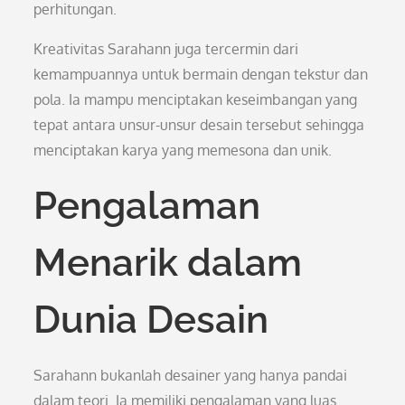
perhitungan.
Kreativitas Sarahann juga tercermin dari
kemampuannya untuk bermain dengan tekstur dan
pola. Ia mampu menciptakan keseimbangan yang
tepat antara unsur-unsur desain tersebut sehingga
menciptakan karya yang memesona dan unik.
Pengalaman
Menarik dalam
Dunia Desain
Sarahann bukanlah desainer yang hanya pandai
dalam teori. Ia memiliki pengalaman yang luas