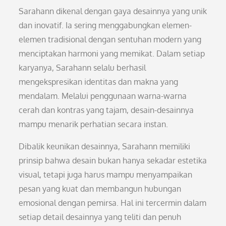
Sarahann dikenal dengan gaya desainnya yang unik
dan inovatif. Ia sering menggabungkan elemen-
elemen tradisional dengan sentuhan modern yang
menciptakan harmoni yang memikat. Dalam setiap
karyanya, Sarahann selalu berhasil
mengekspresikan identitas dan makna yang
mendalam. Melalui penggunaan warna-warna
cerah dan kontras yang tajam, desain-desainnya
mampu menarik perhatian secara instan.
Dibalik keunikan desainnya, Sarahann memiliki
prinsip bahwa desain bukan hanya sekadar estetika
visual, tetapi juga harus mampu menyampaikan
pesan yang kuat dan membangun hubungan
emosional dengan pemirsa. Hal ini tercermin dalam
setiap detail desainnya yang teliti dan penuh