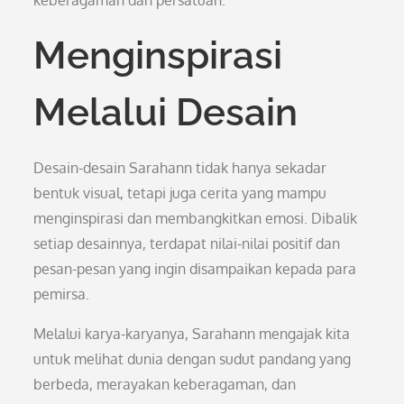
keberagaman dan persatuan.
Menginspirasi
Melalui Desain
Desain-desain Sarahann tidak hanya sekadar
bentuk visual, tetapi juga cerita yang mampu
menginspirasi dan membangkitkan emosi. Dibalik
setiap desainnya, terdapat nilai-nilai positif dan
pesan-pesan yang ingin disampaikan kepada para
pemirsa.
Melalui karya-karyanya, Sarahann mengajak kita
untuk melihat dunia dengan sudut pandang yang
berbeda, merayakan keberagaman, dan