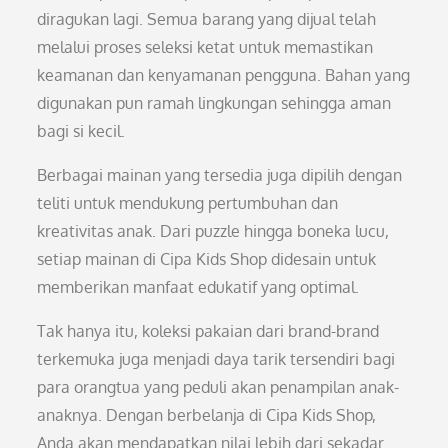
diragukan lagi. Semua barang yang dijual telah
melalui proses seleksi ketat untuk memastikan
keamanan dan kenyamanan pengguna. Bahan yang
digunakan pun ramah lingkungan sehingga aman
bagi si kecil.
Berbagai mainan yang tersedia juga dipilih dengan
teliti untuk mendukung pertumbuhan dan
kreativitas anak. Dari puzzle hingga boneka lucu,
setiap mainan di Cipa Kids Shop didesain untuk
memberikan manfaat edukatif yang optimal.
Tak hanya itu, koleksi pakaian dari brand-brand
terkemuka juga menjadi daya tarik tersendiri bagi
para orangtua yang peduli akan penampilan anak-
anaknya. Dengan berbelanja di Cipa Kids Shop,
Anda akan mendapatkan nilai lebih dari sekadar