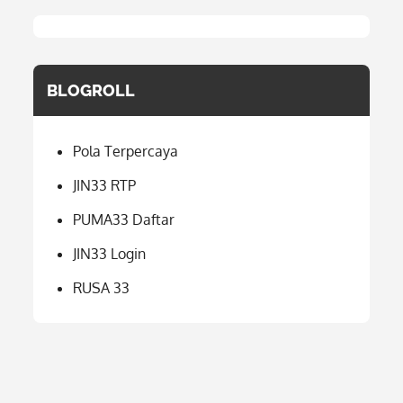
BLOGROLL
Pola Terpercaya
JIN33 RTP
PUMA33 Daftar
JIN33 Login
RUSA 33