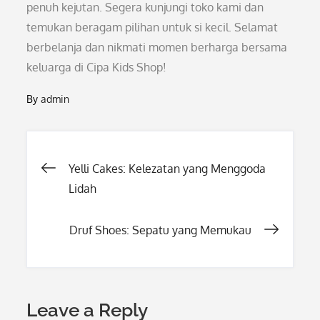
penuh kejutan. Segera kunjungi toko kami dan
temukan beragam pilihan untuk si kecil. Selamat
berbelanja dan nikmati momen berharga bersama
keluarga di Cipa Kids Shop!
By
admin
Post
Yelli Cakes: Kelezatan yang Menggoda
Lidah
navigation
Druf Shoes: Sepatu yang Memukau
Leave a Reply