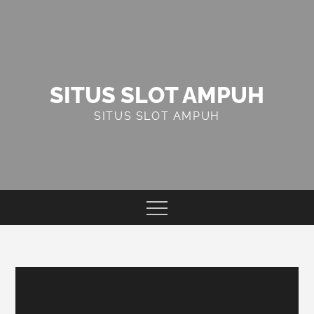
Skip
to
content
SITUS SLOT AMPUH
SITUS SLOT AMPUH