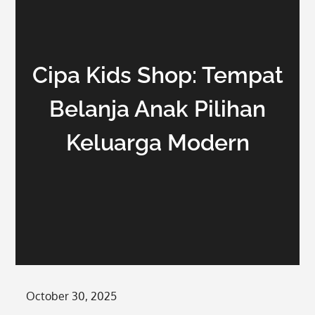
Cipa Kids Shop: Tempat
Belanja Anak Pilihan
Keluarga Modern
Posted
October 30, 2025