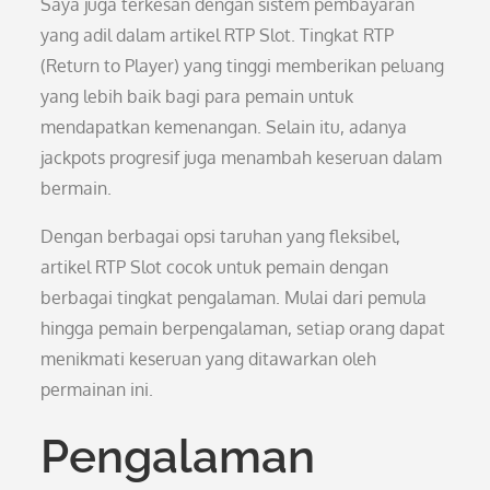
Saya juga terkesan dengan sistem pembayaran
yang adil dalam artikel RTP Slot. Tingkat RTP
(Return to Player) yang tinggi memberikan peluang
yang lebih baik bagi para pemain untuk
mendapatkan kemenangan. Selain itu, adanya
jackpots progresif juga menambah keseruan dalam
bermain.
Dengan berbagai opsi taruhan yang fleksibel,
artikel RTP Slot cocok untuk pemain dengan
berbagai tingkat pengalaman. Mulai dari pemula
hingga pemain berpengalaman, setiap orang dapat
menikmati keseruan yang ditawarkan oleh
permainan ini.
Pengalaman