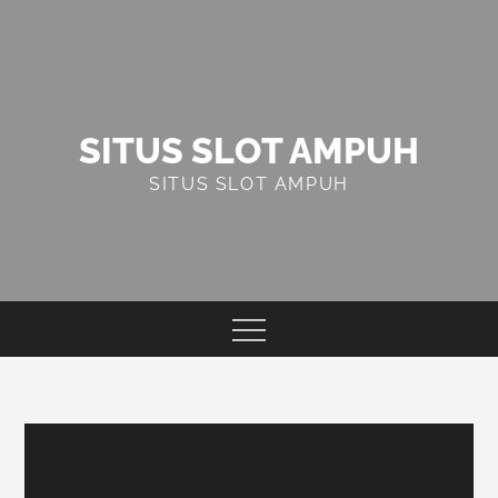
Skip
to
content
SITUS SLOT AMPUH
SITUS SLOT AMPUH