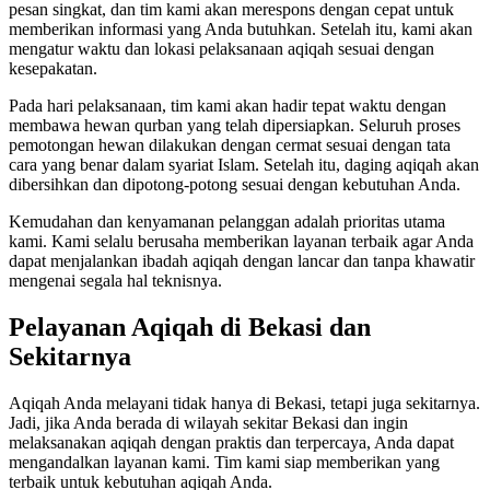
pesan singkat, dan tim kami akan merespons dengan cepat untuk
memberikan informasi yang Anda butuhkan. Setelah itu, kami akan
mengatur waktu dan lokasi pelaksanaan aqiqah sesuai dengan
kesepakatan.
Pada hari pelaksanaan, tim kami akan hadir tepat waktu dengan
membawa hewan qurban yang telah dipersiapkan. Seluruh proses
pemotongan hewan dilakukan dengan cermat sesuai dengan tata
cara yang benar dalam syariat Islam. Setelah itu, daging aqiqah akan
dibersihkan dan dipotong-potong sesuai dengan kebutuhan Anda.
Kemudahan dan kenyamanan pelanggan adalah prioritas utama
kami. Kami selalu berusaha memberikan layanan terbaik agar Anda
dapat menjalankan ibadah aqiqah dengan lancar dan tanpa khawatir
mengenai segala hal teknisnya.
Pelayanan Aqiqah di Bekasi dan
Sekitarnya
Aqiqah Anda melayani tidak hanya di Bekasi, tetapi juga sekitarnya.
Jadi, jika Anda berada di wilayah sekitar Bekasi dan ingin
melaksanakan aqiqah dengan praktis dan terpercaya, Anda dapat
mengandalkan layanan kami. Tim kami siap memberikan yang
terbaik untuk kebutuhan aqiqah Anda.