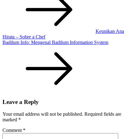
Keunikan Ana
Hirata – Sobre a Chef
Badilum Info: Mengenal Badilum Information System
Leave a Reply
Your email address will not be published.
Required fields are
marked
*
Comment
*